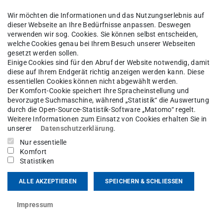
Wir möchten die Informationen und das Nutzungserlebnis auf
dieser Webseite an Ihre Bedürfnisse anpassen. Deswegen
verwenden wir sog. Cookies. Sie können selbst entscheiden,
welche Cookies genau bei Ihrem Besuch unserer Webseiten
gesetzt werden sollen.
Einige Cookies sind für den Abruf der Website notwendig, damit
-Ing.
Amlan kusum Mukher
diese auf Ihrem Endgerät richtig anzeigen werden kann. Diese
essentiellen Cookies können nicht abgewählt werden.
Der Komfort-Cookie speichert Ihre Spracheinstellung und
sgebiet(e)
bevorzugte Suchmaschine, während „Statistik“ die Auswertung
durch die Open-Source-Statistik-Software „Matomo“ regelt.
Weitere Informationen zum Einsatz von Cookies erhalten Sie in
eguide Architecture and Components for Photonic Ve
unserer
Datenschutzerklärung
.
Nur essentielle
Komfort
kt
Statistiken
ALLE AKZEPTIEREN
SPEICHERN & SCHLIESSEN
Impressum
ikationen